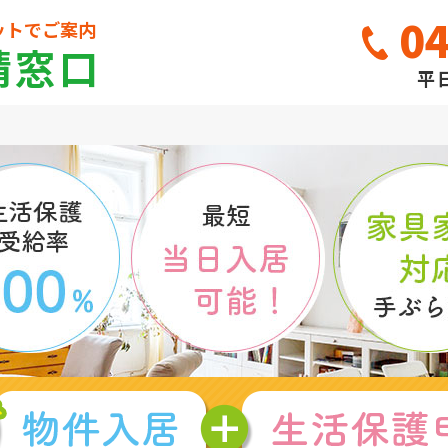
04
ットでご案内
請窓口
平日