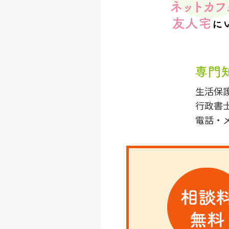
生活保
行政書
電話・