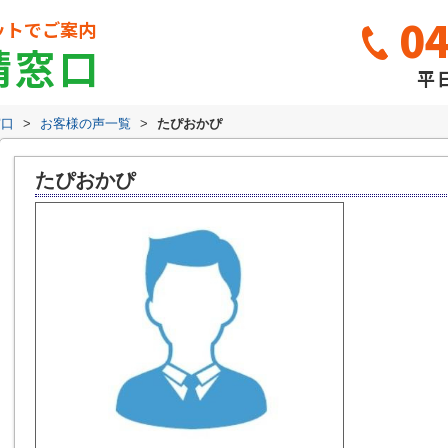
04
ットでご案内
請窓口
平日
窓口
>
お客様の声一覧
>
たぴおかぴ
たぴおかぴ